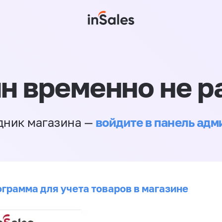
н временно не р
войдите в панель ад
дник магазина —
ограмма для учета товаров в магазине