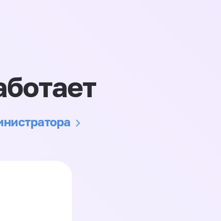
аботает
министратора