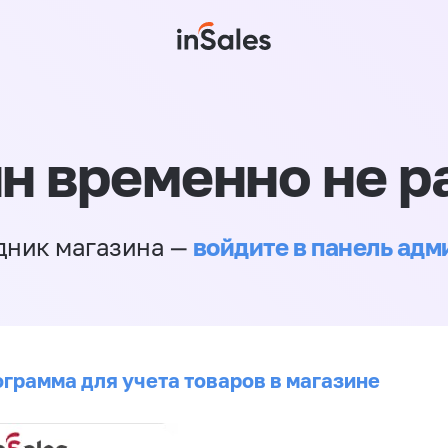
н временно не р
войдите в панель ад
дник магазина —
ограмма для учета товаров в магазине