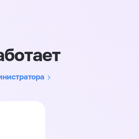
аботает
министратора