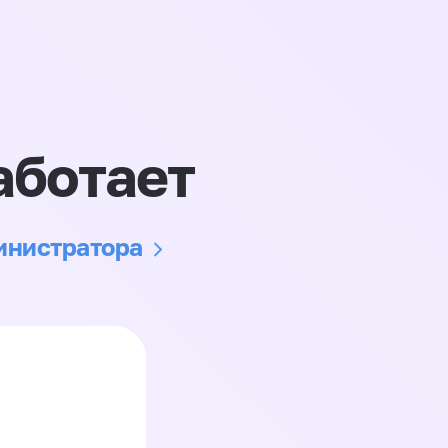
аботает
министратора