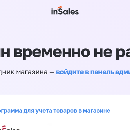
н временно не р
войдите в панель ад
дник магазина —
ограмма для учета товаров в магазине