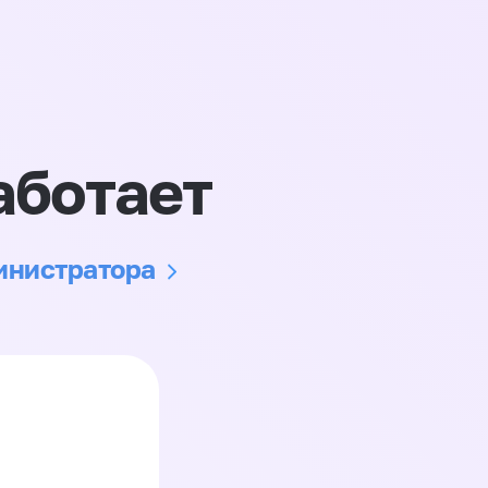
аботает
министратора