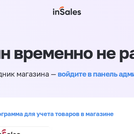
н временно не р
войдите в панель ад
дник магазина —
ограмма для учета товаров в магазине