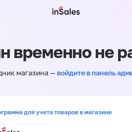
н временно не р
войдите в панель ад
дник магазина —
ограмма для учета товаров в магазине