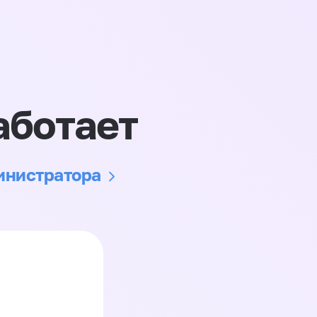
аботает
министратора