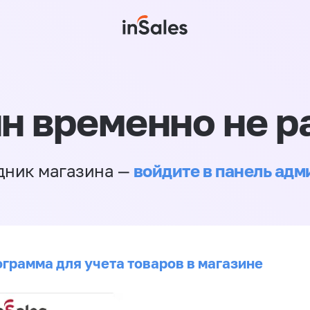
н временно не р
войдите в панель ад
дник магазина —
ограмма для учета товаров в магазине