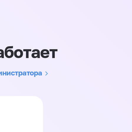
аботает
министратора