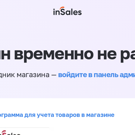
н временно не р
войдите в панель ад
дник магазина —
ограмма для учета товаров в магазине