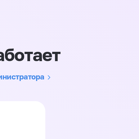
аботает
министратора