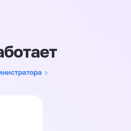
аботает
министратора