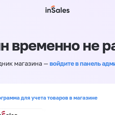
н временно не р
войдите в панель ад
дник магазина —
ограмма для учета товаров в магазине