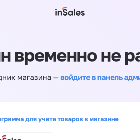
н временно не р
войдите в панель ад
дник магазина —
ограмма для учета товаров в магазине