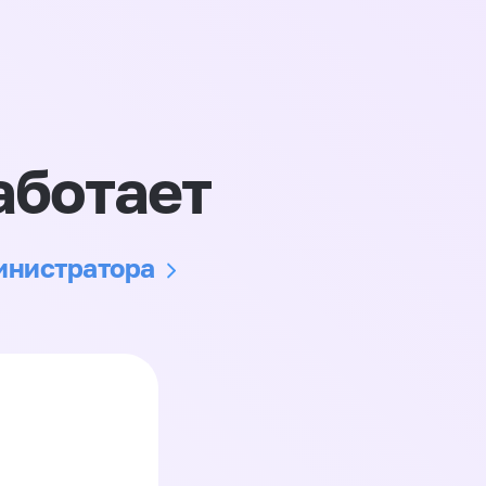
аботает
министратора