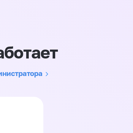
аботает
министратора