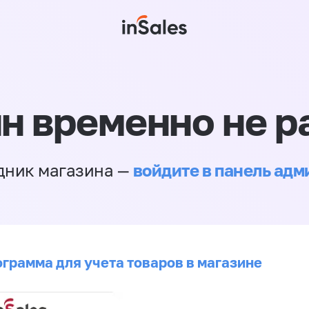
н временно не р
войдите в панель ад
дник магазина —
ограмма для учета товаров в магазине