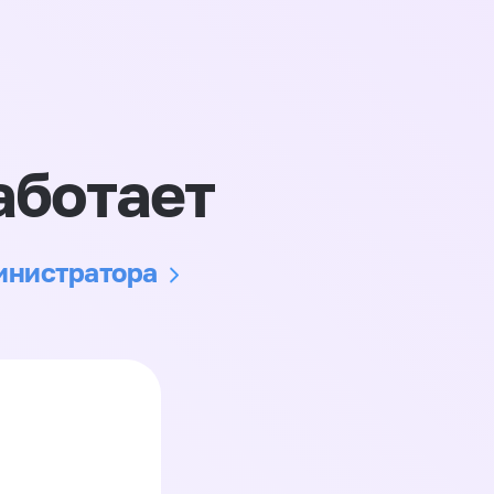
аботает
министратора