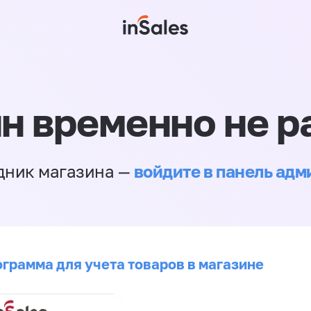
н временно не р
войдите в панель ад
дник магазина —
ограмма для учета товаров в магазине