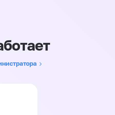
аботает
министратора