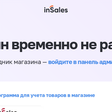
н временно не р
войдите в панель ад
дник магазина —
ограмма для учета товаров в магазине