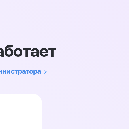
аботает
министратора