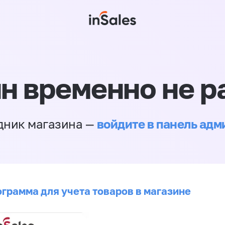
н временно не р
войдите в панель ад
дник магазина —
ограмма для учета товаров в магазине