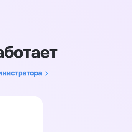
аботает
министратора