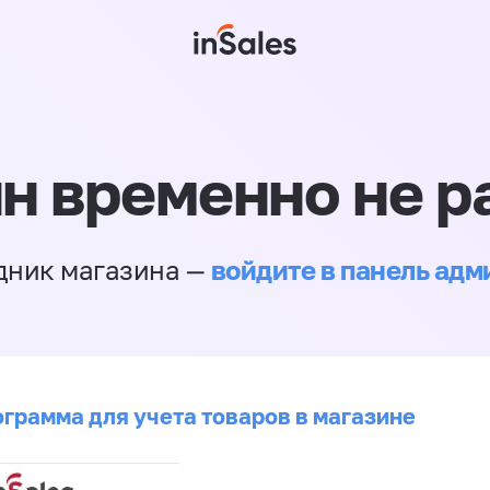
н временно не р
войдите в панель ад
дник магазина —
ограмма для учета товаров в магазине