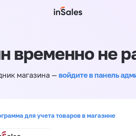
н временно не р
войдите в панель ад
дник магазина —
ограмма для учета товаров в магазине