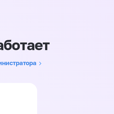
аботает
министратора