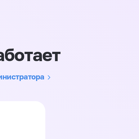
аботает
министратора