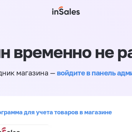
н временно не р
войдите в панель ад
дник магазина —
ограмма для учета товаров в магазине