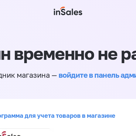
н временно не р
войдите в панель ад
дник магазина —
ограмма для учета товаров в магазине