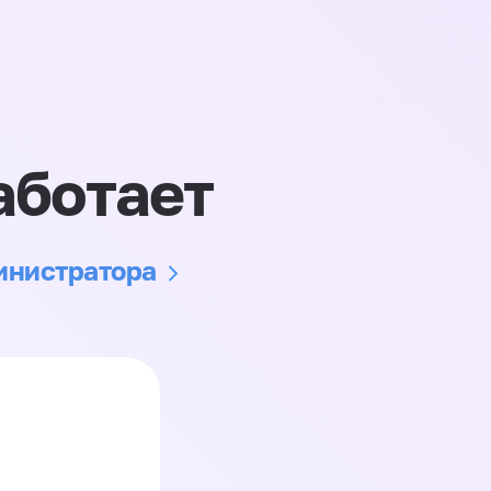
аботает
министратора