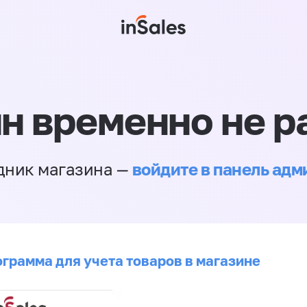
н временно не р
войдите в панель ад
дник магазина —
ограмма для учета товаров в магазине