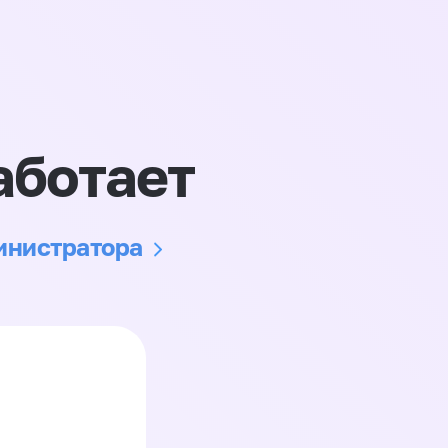
аботает
министратора