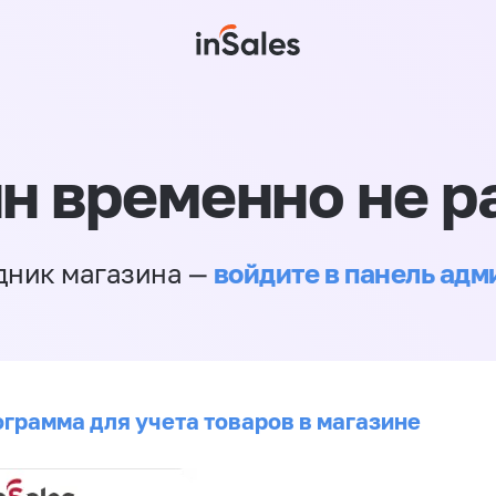
н временно не р
войдите в панель ад
дник магазина —
ограмма для учета товаров в магазине