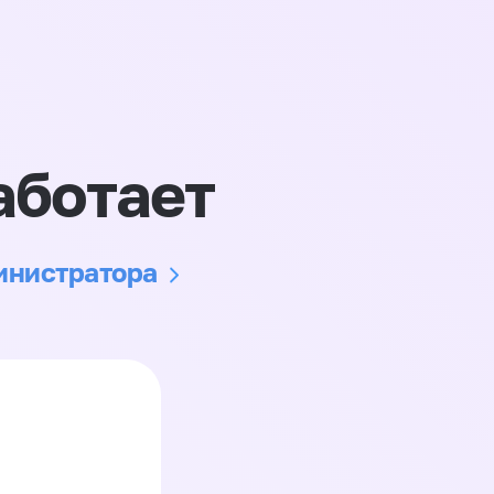
аботает
министратора