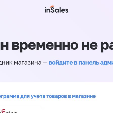
н временно не р
войдите в панель ад
дник магазина —
ограмма для учета товаров в магазине