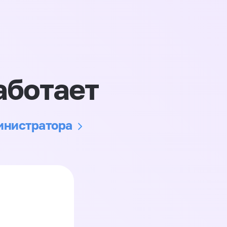
аботает
министратора